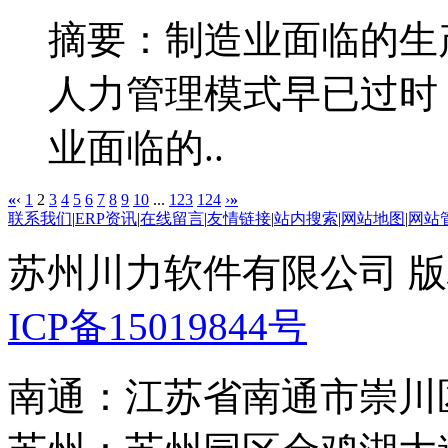
摘要：制造业面临的生
人力管理模式早已过时
业面临的..
«
‹
1
2
3
4
5
6
7
8
9
10
...
123
124
›
»
联系我们
|
ERP资讯
|
在线留言
|
友情链接
|
站内搜索
|
网站地图
|
网站
苏州川力软件有限公司 版权所
ICP备15019844号
南通：江苏省南通市崇川