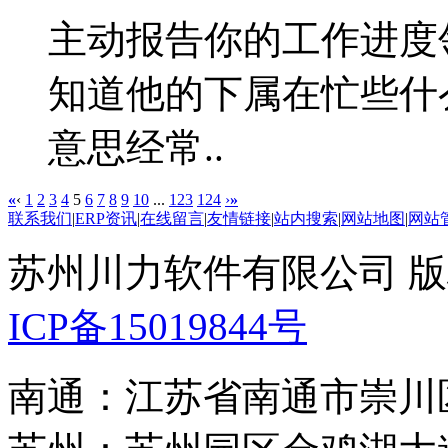
主动报告你的工作进度
知道他的下属在忙些什
意思经常..
«
‹
1
2
3
4
5
6
7
8
9
10
...
123
124
›
»
联系我们
|
ERP资讯
|
在线留言
|
友情链接
|
站内搜索
|
网站地图
|
网站
苏州川力软件有限公司 版权所
ICP备15019844号
南通：江苏省南通市崇川